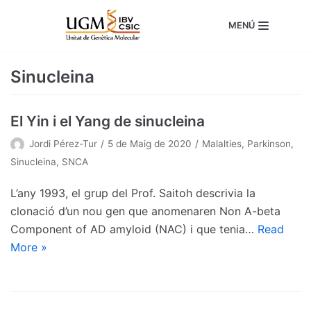
Skip
MENÚ
to
content
Sinucleina
El Yin i el Yang de sinucleina
Jordi Pérez-Tur
5 de Maig de 2020
Malalties
,
Parkinson
,
Sinucleina
,
SNCA
L’any 1993, el grup del Prof. Saitoh descrivia la
clonació d’un nou gen que anomenaren Non A-beta
Component of AD amyloid (NAC) i que tenia…
Read
More »