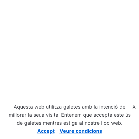
Aquesta web utilitza galetes amb la intenció de
X
millorar la seua visita. Entenem que accepta este ús
de galetes mentres estiga al nostre lloc web.
(c) UGM (IBV - CSIC) 1999-2026
Accept
Veure condicions
Neve
| Powered by
WordPress