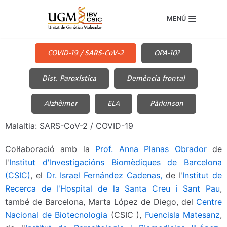
Skip
MENÚ
to
content
COVID-19 / SARS-CoV-2
OPA-10?
Dist. Paroxística
Demència frontal
Alzhèimer
ELA
Pàrkinson
Malaltia: SARS-CoV-2 / COVID-19
Col·laboració amb la
Prof. Anna Planas Obrador
de
l'
Institut d'Investigacións Biomèdiques de Barcelona
(CSIC)
, el
Dr. Israel Fernández Cadenas,
de l'
Institut de
Recerca de l'Hospital de la Santa Creu i Sant Pau
,
també de Barcelona, Marta López de Diego, del
Centre
Nacional de Biotecnologia
(CSIC ),
Fuencisla Matesanz
,