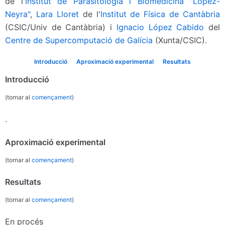
de l'
Institut de Parasitologia i Biomedicina "López-
Neyra"
,
Lara Lloret
de l'
Institut de Física de Cantàbria
(CSIC/Univ de Cantàbria) i
Ignacio López Cabido
del
Centre de Supercomputació de Galícia
(Xunta/CSIC).
Introducció
Aproximació experimental
Resultats
Introducció
(tornar al
començament
)
.
Aproximació experimental
(tornar al
començament
)
Resultats
(tornar al
començament
)
En procés