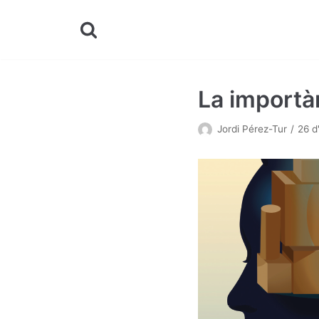
Skip
to
content
La importàn
Jordi Pérez-Tur
26 d